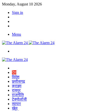
Monday, August 10 2026
Sign in
YouTube
Twitter
Facebook
Menu
Switch
skin
Home
देश
विदेश
छत्तीसगढ़
क्राइम
रायपुर
राजनीति
टेक्नोलॉजी
व्यापार
खेल