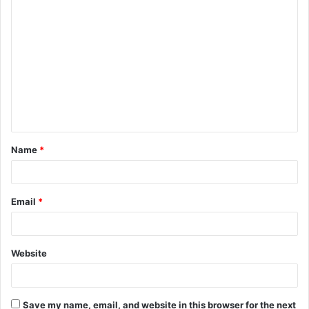
C
o
m
m
e
n
t
Name
*
*
Email
*
Website
Save my name, email, and website in this browser for the next