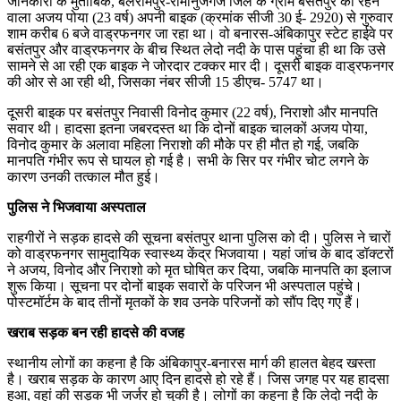
जानकारी के मुताबिक, बलरामपुर-रामानुजगंज जिले के ग्राम बसंतपुर का रहने
वाला अजय पोया (23 वर्ष) अपनी बाइक (क्रमांक सीजी 30 ई- 2920) से गुरुवार
शाम करीब 6 बजे वाड्रफनगर जा रहा था। वो बनारस-अंबिकापुर स्टेट हाईवे पर
बसंतपुर और वाड्रफनगर के बीच स्थित लेदो नदी के पास पहुंचा ही था कि उसे
सामने से आ रही एक बाइक ने जोरदार टक्कर मार दी। दूसरी बाइक वाड्रफनगर
की ओर से आ रही थी, जिसका नंबर सीजी 15 डीएच- 5747 था।
दूसरी बाइक पर बसंतपुर निवासी विनोद कुमार (22 वर्ष), निराशो और मानपति
सवार थी। हादसा इतना जबरदस्त था कि दोनों बाइक चालकों अजय पोया,
विनोद कुमार के अलावा महिला निराशो की मौके पर ही मौत हो गई, जबकि
मानपति गंभीर रूप से घायल हो गई है। सभी के सिर पर गंभीर चोट लगने के
कारण उनकी तत्काल मौत हुई।
पुलिस ने भिजवाया अस्पताल
राहगीरों ने सड़क हादसे की सूचना बसंतपुर थाना पुलिस को दी। पुलिस ने चारों
को वाड्रफनगर सामुदायिक स्वास्थ्य केंद्र भिजवाया। यहां जांच के बाद डॉक्टरों
ने अजय, विनोद और निराशो को मृत घोषित कर दिया, जबकि मानपति का इलाज
शुरू किया। सूचना पर दोनों बाइक सवारों के परिजन भी अस्पताल पहुंचे।
पोस्टमॉर्टम के बाद तीनों मृतकों के शव उनके परिजनों को सौंप दिए गए हैं।
खराब सड़क बन रही हादसे की वजह
स्थानीय लोगों का कहना है कि अंबिकापुर-बनारस मार्ग की हालत बेहद खस्ता
है। खराब सड़क के कारण आए दिन हादसे हो रहे हैं। जिस जगह पर यह हादसा
हुआ, वहां की सड़क भी जर्जर हो चुकी है। लोगों का कहना है कि लेदो नदी के