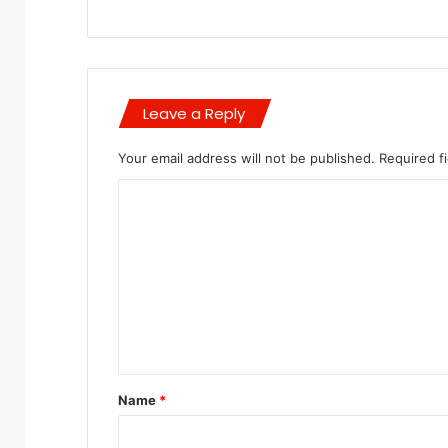
Leave a Reply
Your email address will not be published.
Required f
C
o
m
m
e
n
t
Name
*
*