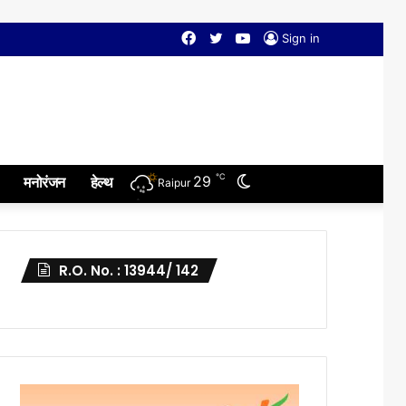
Facebook
Twitter
YouTube
Sign in
℃
Switch
29
मनोरंजन
हेल्थ
Raipur
skin
R.O. No. : 13944/ 142