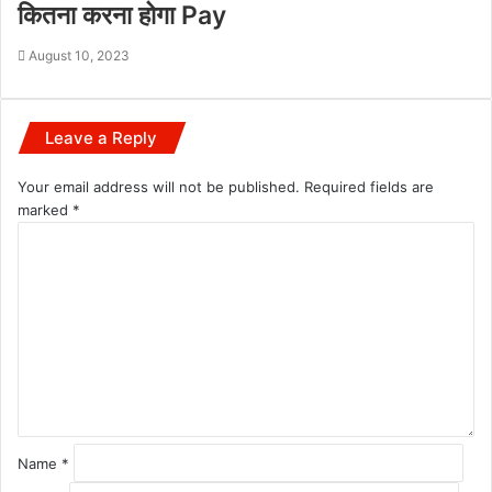
कितना करना होगा Pay
August 10, 2023
Leave a Reply
Your email address will not be published.
Required fields are
marked
*
C
o
m
m
e
n
t
*
Name
*