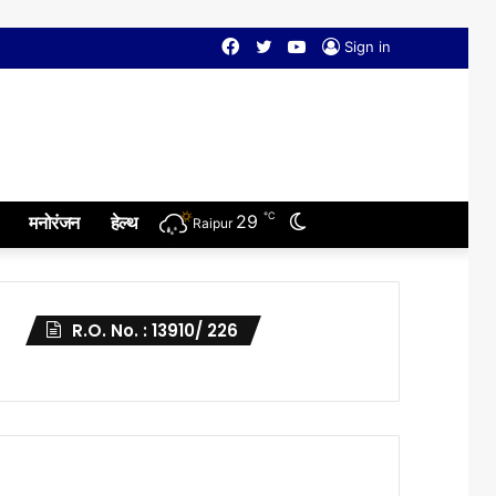
Facebook
Twitter
YouTube
Sign in
℃
Switch
29
मनोरंजन
हेल्थ
Raipur
skin
R.O. No. : 13910/ 226