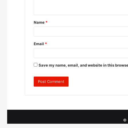
n
t
Name
*
*
Email
*
Save my name, email, and website in this browse
© 