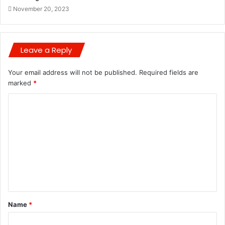
November 20, 2023
Leave a Reply
Your email address will not be published.
Required fields are
marked
*
C
o
m
m
e
n
t
Name
*
*