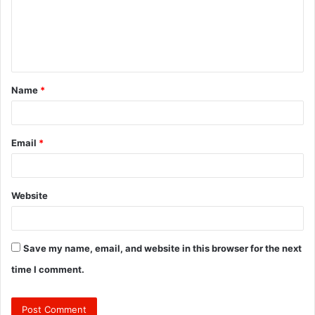
m
e
n
t
Name
*
*
Email
*
Website
Save my name, email, and website in this browser for the next
time I comment.