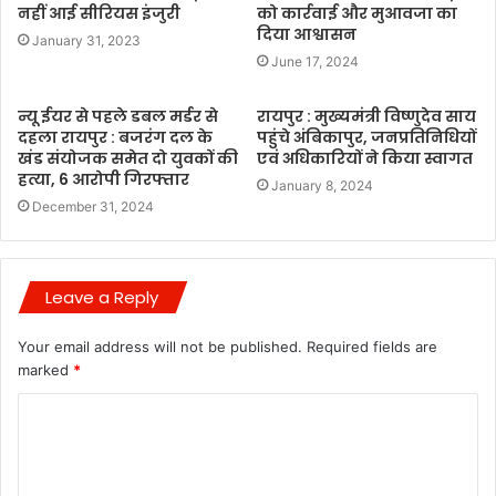
नहीं आई सीरियस इंजुरी
को कार्रवाई और मुआवजा का
दिया आश्वासन
January 31, 2023
June 17, 2024
न्यू ईयर से पहले डबल मर्डर से
रायपुर : मुख्यमंत्री विष्णुदेव साय
दहला रायपुर : बजरंग दल के
पहुंचे अंबिकापुर, जनप्रतिनिधियों
खंड संयोजक समेत दो युवकों की
एवं अधिकारियों ने किया स्वागत
हत्या, 6 आरोपी गिरफ्तार
January 8, 2024
December 31, 2024
Leave a Reply
Your email address will not be published.
Required fields are
marked
*
C
o
m