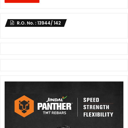
R.O. No. : 13944/ 142