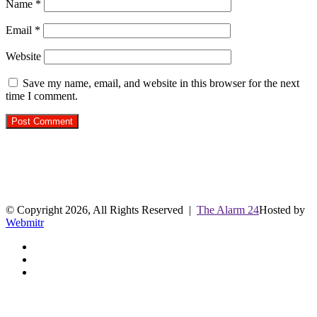
Name
*
Email
*
Website
Save my name, email, and website in this browser for the next
time I comment.
R.O. No. : 13944/ 142
लाइव क्रिकेट स्कोर
© Copyright 2026, All Rights Reserved |
The Alarm 24
Hosted by
Webmitr
Facebook
Twitter
YouTube
Facebook
Twitter
WhatsApp
Telegram
Back
to