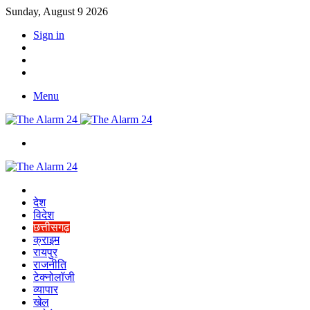
Sunday, August 9 2026
Sign in
YouTube
Twitter
Facebook
Menu
Switch
skin
Home
देश
विदेश
छत्तीसगढ़
क्राइम
रायपुर
राजनीति
टेक्नोलॉजी
व्यापार
खेल