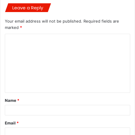
Leave a Reply
Your email address will not be published.
Required fields are
marked
*
C
o
m
m
e
n
t
Name
*
*
Email
*