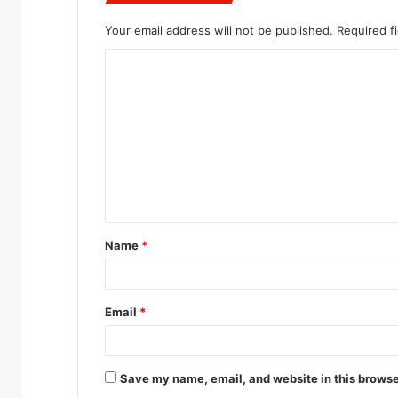
Your email address will not be published.
Required f
C
o
m
m
e
n
t
Name
*
*
Email
*
Save my name, email, and website in this browse