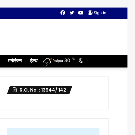
Facebook
Twitter
YouTube
Sign in
℃
Switch
30
मनोरंजन
हेल्थ
Raipur
skin
R.O. No. : 13944/ 142