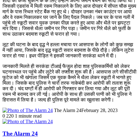
शादी का कर्जा चुकाने के के लिए उन्होंने अपना जमीन बेचने का सौदा किया था।
जिसकी एडवांस में मिली रकम निकालने के लिए आज दोपहर में सीपत चौक मुख्य
मार्ग के पास स्थित स्टेट बैंक गए हुए थे। दोपहर उनका नंबर काउंटर पर आया
और वे रकम निकालकर घर जाने के लिए पैदल निकले। जब घर के पास गली में
पहुंचे तो स्कूटी सवार युवक उनका पीछा करते हुए आया और थैले पर झपट्टा
मार दिया। जिससे थैला जमीन पर गिर पड़ा। जमीन पर गिरे थैले को फुर्ती के
साथ उठाकर बदमाश स्कूटी से फरार हो गया।
लूट की घटना के बाद वृद्ध ने हल्ला मचाया पर आसपास के लोगों को कुछ समझ
में नहीं आया, जिसके बाद वृद्ध स्कूटी सवार बदमाश के पीछे दौड़े। लेकिन लुटेरा
फरार हो गया। इधर पीड़ित ने इसकी जानकारी सरकंडा थाने में दी।
जानकारी मिलते ही सरकंडा टीआई फैजुल होदा शाह पुलिसकर्मियों को लेकर
घटनास्थल पर पहुंचे और लुटेरे की तफ्तीश शुरू की है। आसपास लगे सीसीटीवी
फुटेज को भी खंगाला जिसमें एक युवक कैमरे मे थैला लेकर स्कूटी में भागते हुए
मिला। जिसके बाद पुलिस ने चारों तरफ नाकेबंदी कर आरोपी की तलाश शुरू
कर दी। चंद घण्टों में ही आरोपी को गिरफ्तार कर लिया गया और लूट की पूरी
रकम भी बरामद कर ली गई। आरोपी के साथ ही उसकी पत्नी को भी पुलिस ने
हिरासत में लिया है। जल्द ही पुलिस पूरे मामले का खुलासा करेगी।
The Alarm 24
February 28, 2023
0
220
1 minute read
The Alarm 24