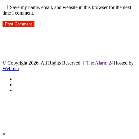
Save my name, email, and website in this browser for the next
time I comment.
R.O. No. : 13944/ 142
लाइव क्रिकेट स्कोर
© Copyright 2026, All Rights Reserved |
The Alarm 24
Hosted by
Webmitr
Facebook
Twitter
YouTube
Facebook
Twitter
WhatsApp
Telegram
Back
to
top
button
×