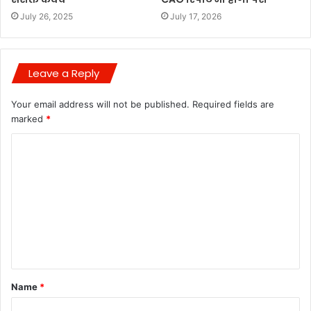
July 26, 2025
July 17, 2026
Leave a Reply
Your email address will not be published.
Required fields are
marked
*
C
o
m
m
e
n
t
Name
*
*