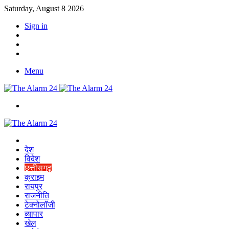
Saturday, August 8 2026
Sign in
YouTube
Twitter
Facebook
Menu
Switch
skin
Home
देश
विदेश
छत्तीसगढ़
क्राइम
रायपुर
राजनीति
टेक्नोलॉजी
व्यापार
खेल