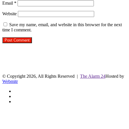
Email
*
Website
Save my name, email, and website in this browser for the next
time I comment.
R.O. No. : 13944/ 142
लाइव क्रिकेट स्कोर
© Copyright 2026, All Rights Reserved |
The Alarm 24
Hosted by
Webmitr
Facebook
Twitter
YouTube
Facebook
Twitter
WhatsApp
Telegram
Back
to
top
button