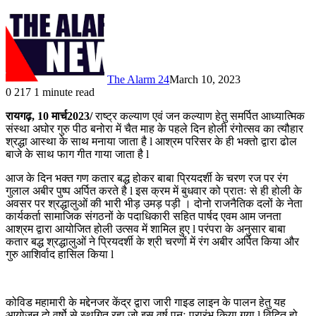
The Alarm 24
March 10, 2023
0
217
1 minute read
रायगढ़, 10 मार्च2023/
राष्ट्र कल्याण एवं जन कल्याण हेतु समर्पित आध्यात्मिक
संस्था अघोर गुरु पीठ बनोरा में चैत माह के पहले दिन होली रंगोत्सव का त्यौहार
श्रद्धा आस्था के साथ मनाया जाता है l आश्रम परिसर के ही भक्तो द्वारा ढोल
बाजे के साथ फाग गीत गाया जाता है l
आज के दिन भक्त गण कतार बद्ध होकर बाबा प्रियदर्शी के चरण रज पर रंग
गुलाल अबीर पुष्प अर्पित करते है l इस क्रम में बुधवार को प्रातः से ही होली के
अवसर पर श्रद्धालुओं की भारी भीड़ उमड़ पड़ी । दोनो राजनैतिक दलों के नेता
कार्यकर्ता सामाजिक संगठनों के पदाधिकारी सहित पार्षद एवम आम जनता
आश्रम द्वारा आयोजित होली उत्सव में शामिल हुए l परंपरा के अनुसार बाबा
कतार बद्ध श्रद्धालुओं ने प्रियदर्शी के श्री चरणों में रंग अबीर अर्पित किया और
गुरु आशिर्वाद हासिल किया l
कोविड महामारी के मद्देनजर केंद्र द्वारा जारी गाइड लाइन के पालन हेतु यह
आयोजन दो वर्षो से स्थगित रहा जो इस वर्ष पुनः प्रारंभ किया गया l विदित हो