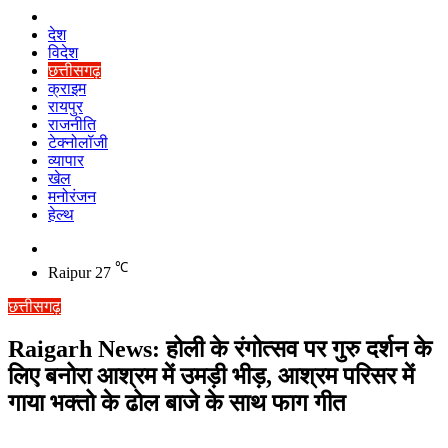
Home
देश
विदेश
छत्तीसगढ़
क्राइम
रायपुर
राजनीति
टेक्नोलॉजी
व्यापार
खेल
मनोरंजन
हेल्थ
Switch
skin
℃
Raipur
27
छत्तीसगढ़
Raigarh News: होली के रंगोत्सव पर गुरु दर्शन के
लिए बनोरा आश्रम में उमड़ी भीड़, आश्रम परिसर में
गाया भक्तो के ढोल बाजे के साथ फाग गीत