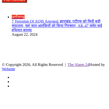
Check Also
Close
छत्तीसगढ़
7 Terrorists Of AQIS Arrested: झारखंड: एटीएस को मिली बड़ी
सफलता, यहां सात आतंकियों को किया गिरफ्तार, AK-47 समेत कई
हथियार बरामद
August 22, 2024
R.O. No. : 13944/ 142
लाइव क्रिकेट स्कोर
© Copyright 2026, All Rights Reserved |
The Alarm 24
Hosted by
Webmitr
Facebook
Twitter
YouTube
Facebook
Twitter
WhatsApp
Telegram
Back
to
top
button