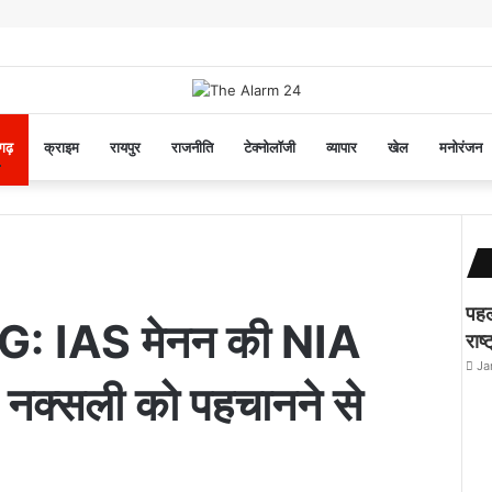
सगढ़
क्राइम
रायपुर
राजनीति
टेक्नोलॉजी
व्यापार
खेल
मनोरंजन
पहल
G: IAS मेनन की NIA
राष्
Ja
तार नक्सली को पहचानने से