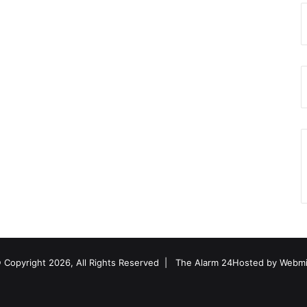
 Copyright 2026, All Rights Reserved |
The Alarm 24
Hosted by
Webmi
Facebook
Twitter
YouTube