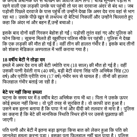
के करीब अचानक घर से चींखने की आवाज आने लगी। चीखें सुनकर पड़ोस में
रहने वाली एक लड़की उनके घर पहुंची तो घर का दरवाजा अंदर से बंद था। जब
पड़ोसी पिछले दरवाजे के पास पहुंचे तो उन्होंने देखा कि अमर देव राय वहां से भाग
रहा था। उसके पीछे खून से लथपथ दो बेटियां निकलीं और उन्होंने चिल्लाते हुए
कहा कि अंदर मां और बहन हैं,उन्हें बचाओ।
इसके बाद दोनों वहीं गिरकर बेहोश हो गईं। पड़ोसी तुरंत वहां गए और पुलिस को
फोन किया। सूचना मिलते ही खुर्सीपार पलिस मौके पर पहुंची। पुलिस ने देखा
कि एक लड़की की मौत हो गई है। वहीं तीन की हालत गंभीर है। इसके बाद तीनों
को शंकरा मेडिकल अस्पताल में भर्ती कराया गया है।
18 वर्षीय बेटी ने तोड़ा दम
हमले में अमर देव राय की बेटी ज्योति राय (18 साल) की मौत हो गई है। वहीं
उसकी पत्नी देवंती राय (40 वर्ष), बड़ी बेटी वंदना सिंह पति अभिषेक सिंह (20
वर्ष) और प्रीति प्रीति राय (17 वर्ष) गंभीर रूप से घायल हैं। तीनों की हालत
फिलहाल गंभीर बताई जा रही है।
बेटे पर नहीं किया हमला
घटना के समय घर में 8 वर्षीय बेटा अभिषेक राय भी था। पिता ने उसके ऊपर
कोई हमला नहीं किया। वो पूरी तरह से सुरक्षित है। वो काफी डरा हुआ है।
उसने बस इतना बताया है कि पापा ने मां और दीदी को तलवार से मारा है। पुलिस
का कहना है कि बेटे की मानसिक स्थिति स्थिर होने पर उससे पूछताछ की
जाएगी।
पति पत्नी और बेटी में इतना बड़ा झगड़ा किस बात को लेकर हुआ कि पति को
जानलेवा हमला करना पड़ा। इसका पता फिलहाल नहीं चल पाया है। पुलिस