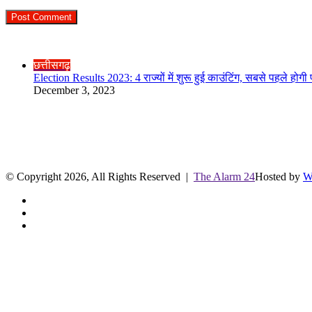
Check Also
Close
छत्तीसगढ़
Election Results 2023: 4 राज्यों में शुरू हुई काउंटिंग, सबसे पहले होग
December 3, 2023
R.O. No. : 13944/ 142
लाइव क्रिकेट स्कोर
© Copyright 2026, All Rights Reserved |
The Alarm 24
Hosted by
W
Facebook
Twitter
YouTube
Facebook
Twitter
WhatsApp
Telegram
Back
to
top
button