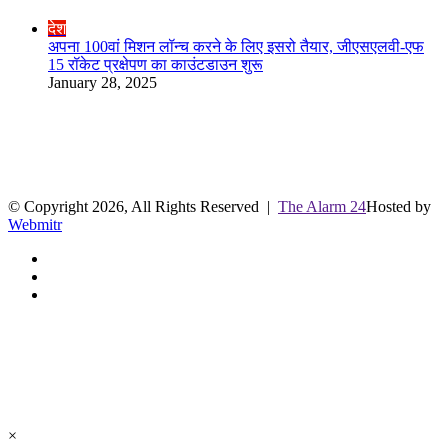
Close
देश
अपना 100वां मिशन लॉन्च करने के लिए इसरो तैयार, जीएसएलवी-एफ
15 रॉकेट प्रक्षेपण का काउंटडाउन शुरू
January 28, 2025
R.O. No. : 13944/ 142
लाइव क्रिकेट स्कोर
© Copyright 2026, All Rights Reserved |
The Alarm 24
Hosted by
Webmitr
Facebook
Twitter
YouTube
Facebook
Twitter
WhatsApp
Telegram
Back
to
top
button
×