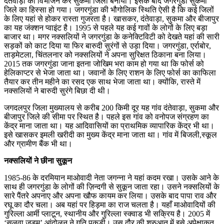
दंतेवाड़ा का विभाजन कर सुकमा जिला बनाया। इसके बाद जगरगुंडा सुकमा
जिले का हिस्सा हो गया। जगरगुंडा की भौगोलिक स्थिति ऐसी है कि कई जिलों
के लिए यहां से होकर रास्ता गुजरता है। खासकर, दंतेवाड़ा, सुकमा और बीजापुर
का यह जंक्शन प्वाइंट है। 1995 से पहले यह कई गावों के लोगों के लिए बड़ा
बाजार था। मगर नक्सलियों ने जगरगुंडा के कनेक्टिविटी को देखते यहां की सारी
सड़कों को काट दिया या फिर बारुदी सुरंगों से उड़ा दिया। जगरगुंडा, एर्राबोर,
ताड़मेटला, चिंतलनार को नक्सलियों ने अपना सुरिक्षत ठिकाना बना लिया।
2015 तक जगरगुंडा जाना इतना जोखिम भरा काम हो गया था कि फोर्स को
हेलिकाप्टर से भेजा जाता था। जवानों के लिए राशन के लिए फोर्स का काफिला
तैयार कर तीन महीने का रसद एक साथ भेजा जाता था। क्योंकि, रास्ते में
नक्सलियों ने बारुदी सुरंगे बिछा दी थी।
जगदलपुर जिला मुख्यालय से करीब 200 किमी दूर यह गांव दंतेवाड़ा, सुकमा और
बीजापुर जिले की सीमा पर स्थित है। पहले इस गांव को वनोपज संग्रहण का
केंद्र माना जाता था। यह आदिवासियों का प्राथमिक व्यापारिक केंद्र भी था।
इसे खासकर इमली खरीदी का मुख्य केंद्र माना जाता था। गांव में बिजली,स्कूल
और ग्रामीण बैंक भी था।
नक्सलियों ने छीना सुकून
1985-86 के दरमियान माओवादी नेता जगन्ना ने यहां कदम रखा। उसके आने के
साथ ही जगरगुंडा के लोगों की ज़िन्दगी से सुकून जाता रहा। उसने नक्सलियों के
सारे पैंतरे अपनाए और अपना खौफ कायम कर लिया। उसके बाद पापा राव और
रघू का दौर चला। अब यहां पर हिड़मा का राज चलता है। यहाँ माओवादियों की
गुरिल्ला आर्मी प्लाटून, स्थानीय और गुरिल्ला स्क्वाड भी सक्रिय है। 2005 में
‘सलवा जुडूम’ आंदोलन ने गति पकड़ी। उस दौर की शुरुआत में इसे अपेक्षाकृत