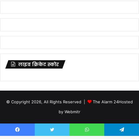
लाइव क्रिकेट स्कोर
© Copyright 2026, All Rights Reserved |
The Alarm 24
Hosted
by
Webmitr
Facebook
Twitter
YouTube
Facebook
Twitter
WhatsApp
Telegram