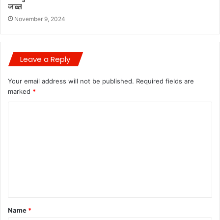
जब्त
November 9, 2024
Leave a Reply
Your email address will not be published.
Required fields are
marked
*
C
o
m
m
e
n
t
Name
*
*