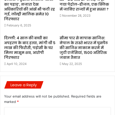
का पहाड़’, नजारा देख
गया पेट्रोल-डीजल, एक क्लिक
अधिकारियों की आंखें भी फटी रह
में जानिए राज्यों में हुआ सस्ता ?
गई, लॉन्ड्री मालिक समेत 10
November 28, 2023
गिरफ्तार
February 6, 2025
दिल्ली: 4 साल की बच्ची का
सीमा पार से नापाक साजिश:
अपहरण के बाद हत्या, मांगी थी 5
नेपाल के रास्ते भारत में घुसपैठ
लाख की फिरौती, पड़ोसी के घर
की साजिश नाकाम करने में
मिला मासूम शव, आरोपी
जुटी एजेंसियां, 1500 अतिरिक्त
गिरफ्तार
जवान तैनात
April 10, 2024
May 22, 2025
Leave a Reply
Your email address will not be published.
Required fields are
marked
*
C