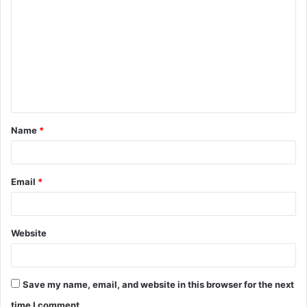
o
m
m
e
n
t
Name
*
*
Email
*
Website
Save my name, email, and website in this browser for the next
time I comment.