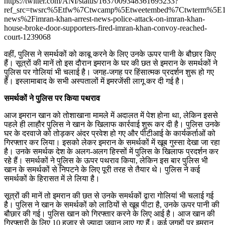
https://twitter.com/ANI/status/1637009348361695233?
ref_src=twsrc%5Etfw%7Ctwcamp%5Etweetembed%7Ctwterm%5E1
news%2Fimran-khan-arrest-news-police-attack-on-imran-khan-
house-broke-door-supporters-fired-imran-khan-convoy-reached-
court-1239068
वहीं, पुलिस ने समर्थकों को काबू करने के लिए उनके ऊपर पानी के बौछार किए
हैं। सूत्रों की मानें तो इस दौरान इमरान के घर की छत से इमरान के समर्थकों ने
पुलिस पर गोलियां भी चलाई है। जगह-जगह पर हिंसात्मक प्रदर्शन शुरू हो गए
हैं। इस्लामाबाद के सभी अस्पतालों में इमरजेंसी लागू कर दी गई है।
समर्थकों ने पुलिस पर किया पथराव
आज इमरान खान को तोशाखाना मामले में अदालत में पेश होना था, लेकिन इससे
पहले ही लाहौर पुलिस ने खान के खिलाफ कार्रवाई शुरू कर दी है। पुलिस उनके
घर के दरवाजे को तोड़कर अंदर प्रवेश हो गए और पीटीआई के कार्यकर्ताओं को
गिरफ्तार कर लिया। इसको लेकर इमरान के समर्थकों में खूब गुस्सा देखा जा रहा
है। उनके समर्थक देश के अलग-अलग हिस्सों में पुलिस के खिलाफ प्रदर्शन कर
रहे हैं। समर्थकों ने पुलिस के ऊपर पथराव किया, लेकिन इस बार पुलिस भी
खान के समर्थकों से निपटने के लिए पूरी तरह से तैयार थे। पुलिस ने कई
समर्थकों के हिरासत में ले लिया है।
सूत्रों की मानें तो इमरान की छत से उनके समर्थकों द्वारा गोलियां भी चलाई गई
है। पुलिस ने खान के समर्थकों को लाठियों से खूब पीटा है, उनके ऊपर पानी की
बौछार की गई। पुलिस खान को गिरफ्तार करने के लिए आई है। आज खान की
गिरफ्तारी के लिए 10 हजार से ज्यादा जवान लाए गए हैं। कई जगहों पर इमरान