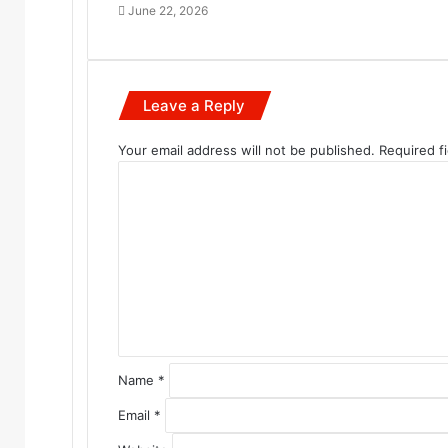
June 22, 2026
Leave a Reply
Your email address will not be published.
Required f
C
o
m
m
e
n
t
*
Name
*
Email
*