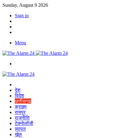
Sunday, August 9 2026
Sign in
YouTube
Twitter
Facebook
Menu
Switch
skin
Home
देश
विदेश
छत्तीसगढ़
क्राइम
रायपुर
राजनीति
टेक्नोलॉजी
व्यापार
खेल