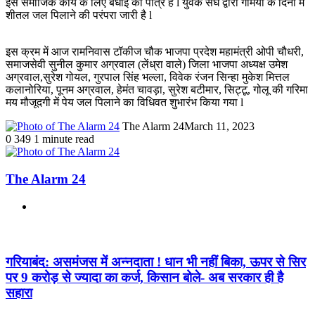
इस समाजिक कार्य के लिए बधाई की पात्र है l युवक संघ द्वारा गर्मियों के दिनों में
शीतल जल पिलाने की परंपरा जारी है l
इस क्रम में आज रामनिवास टॉकीज चौक भाजपा प्रदेश महामंत्री ओपी चौधरी,
समाजसेवी सुनील कुमार अग्रवाल (लेंध्रा वाले) जिला भाजपा अध्यक्ष उमेश
अग्रवाल,सुरेश गोयल, गुरपाल सिंह भल्ला, विवेक रंजन सिन्हा मुकेश मित्तल
कलानोरिया, पूनम अग्रवाल, हेमंत चावड़ा, सुरेश बटीमार, सिट्टू, गोलू की गरिमा
मय मौजूदगी में पेय जल पिलाने का विधिवत शुभारंभ किया गया l
The Alarm 24
March 11, 2023
0
349
1 minute read
The Alarm 24
Website
Related Articles
गरियाबंद: असमंजस में अन्नदाता ! धान भी नहीं बिका, ऊपर से सिर
पर 9 करोड़ से ज्यादा का कर्ज, किसान बोले- अब सरकार ही है
सहारा