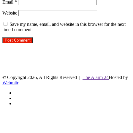
Email
*
Website
Save my name, email, and website in this browser for the next
time I comment.
R.O. No. : 13910/ 226
लाइव क्रिकेट स्कोर
© Copyright 2026, All Rights Reserved |
The Alarm 24
Hosted by
Webmitr
Facebook
Twitter
YouTube
Facebook
Twitter
WhatsApp
Telegram
Back
to
top
button