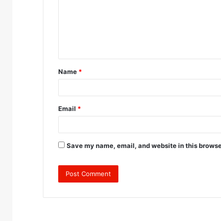
m
e
n
t
Name
*
*
Email
*
Save my name, email, and website in this browse