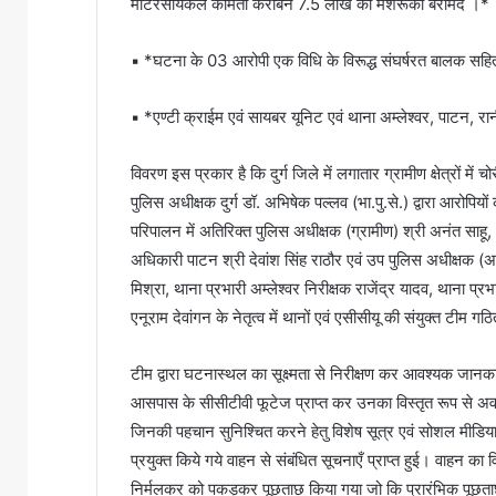
मोटरसायकल कीमती करीबन 7.5 लाख की मशरूका बरामद ।*
▪️ *घटना के 03 आरोपी एक विधि के विरूद्ध संघर्षरत बालक स
▪️ *एण्टी क्राईम एवं सायबर यूनिट एवं थाना अम्लेश्वर, पाटन, रान
विवरण इस प्रकार है कि दुर्ग जिले में लगातार ग्रामीण क्षेत्रों मे
पुलिस अधीक्षक दुर्ग डॉ. अभिषेक पल्लव (भा.पु.से.) द्वारा आरोपियो
परिपालन में अतिरिक्त पुलिस अधीक्षक (ग्रामीण) श्री अनंत साहू
अधिकारी पाटन श्री देवांश सिंह राठौर एवं उप पुलिस अधीक्षक (अपरा
मिश्रा, थाना प्रभारी अम्लेश्वर निरीक्षक राजेंद्र यादव, थाना प
एनूराम देवांगन के नेतृत्व में थानों एवं एसीसीयू की संयुक्त टीम 
टीम द्वारा घटनास्थल का सूक्ष्मता से निरीक्षण कर आवश्यक जानक
आसपास के सीसीटीवी फूटेज प्राप्त कर उनका विस्तृत रूप से अवल
जिनकी पहचान सुनिश्चित करने हेतु विशेष सूत्र एवं सोशल मीडिया 
प्रयुक्त किये गये वाहन से संबंधित सूचनाएँ प्राप्त हुई। वाहन क
निर्मलकर को पकड़कर पूछताछ किया गया जो कि प्रारंभिक पूछताछ