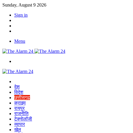
Sunday, August 9 2026
Sign in
YouTube
Twitter
Facebook
Menu
Switch
skin
Home
देश
विदेश
छत्तीसगढ़
क्राइम
रायपुर
राजनीति
टेक्नोलॉजी
व्यापार
खेल