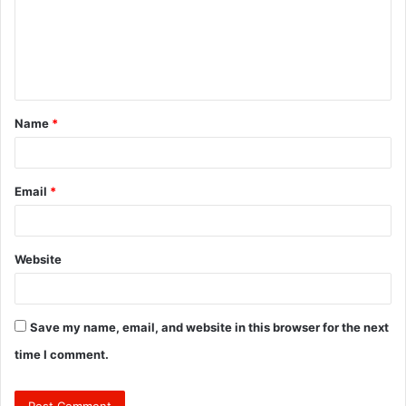
m
e
n
t
Name
*
*
Email
*
Website
Save my name, email, and website in this browser for the next
time I comment.