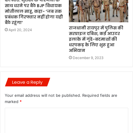
साथ धरने पर बैठे BJP विधायक
मोतीलाल साहू, कहा- ‘जब तक
प्रबंधक गिरफ्तार नहीं होगा यही
बैठे रहूंगा’
राजधानी रायपुर में पुलिस की
April 20, 2024
सरप्राइज दबिश, कई आउटर
इलाके में गुंडे-बदमाशों की
धरपकड़ के लिए शुरू हुआ
अभियान
December 9, 2023
Leave a Reply
Your email address will not be published.
Required fields are
marked
*
C
o
m