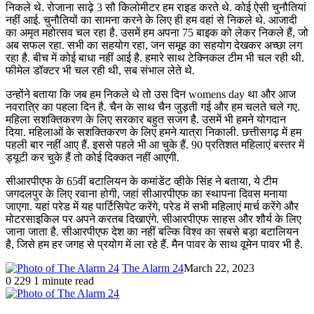
निकले थे. रोजाना साढ़े 3 सौ किलोमीटर हम राइड करते थे. कोई ऐसी चुनौतियां
नहीं आई. चुनौतियों का सामना करने के लिए ही हम वहां से निकले थे. आजादी
का अमृत महोत्सव चल रहा है. उसमें हम अपना 75 बाइक को लेकर निकले हैं, जो
अब सफल रहा. सभी का सहयोग रहा, जन समूह का सहयोग देखकर अच्छा लग
रहा है. बीच में कोई बाधा नहीं आई है. हमारे साथ टेक्निकल टीम भी चल रही थी.
फीमेल डॉक्टर भी चल रही थी, सब संभाल लेते थे.
उन्होंने बताया कि जब हम निकले थे तो उस दिन womens day था और आज
नवरात्रि का पहला दिन है. चैन के साथ चैन जुड़ती गई और हम चलते चले गए.
महिला सशक्तिकरण के लिए सरकार बहुत सजग है. उसमें भी हमने योगदान
दिया. महिलाओं के सशक्तिकरण के लिए हमने यात्रा निकाली. छत्तीसगढ़ में हम
पहली बार नहीं आए हैं. इससे पहले भी आ चुके हैं. 90 प्रतिशत महिलाएं बस्तर में
ड्यूटी कर चुके हैं तो कोई दिक्कत नहीं आएगी.
सीआरपीएफ के 65वीं बटालियन के कमांडेंट व्हीके सिंह ने बताया, ये टीम
जगदलपुर के लिए रवाना होगी, जहां सीआरपीएफ का स्थापना दिवस मनाया
जाएगा. यहां परेड में यह पार्टिसिपेट करेंगे, परेड में सभी महिलाएं मार्च करेंगे और
मोटरसाइकिल पर अपने करतब दिखाएंगे. सीआरपीएफ साहस और शौर्य के लिए
जाना जाता है. सीआरपीएफ देश का नहीं बल्कि विश्व का सबसे बड़ा बटालियन
है, जिसे हम हर जगह से प्रयोग में ला रहे हैं. मैन पावर के साथ वूमेन पावर भी है.
The Alarm 24
March 22, 2023
0
229
1 minute read