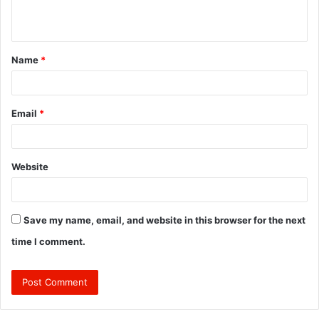
n
t
Name
*
*
Email
*
Website
Save my name, email, and website in this browser for the next
time I comment.