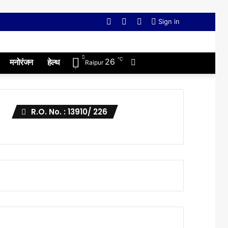
Facebook
Twitter
YouTube
Sign in
℃
Switch
26
मनोरंजन
हेल्थ
Raipur
skin
R.O. No. : 13910/ 226