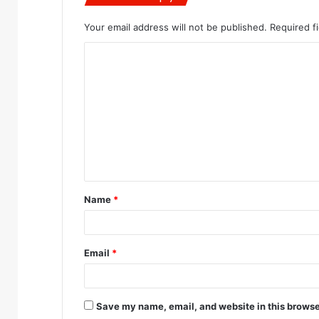
Your email address will not be published.
Required f
C
o
m
m
e
n
t
Name
*
*
Email
*
Save my name, email, and website in this browse