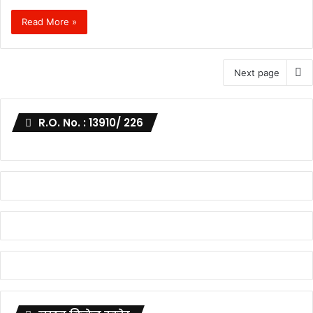
Read More »
Next page
R.O. No. : 13910/ 226