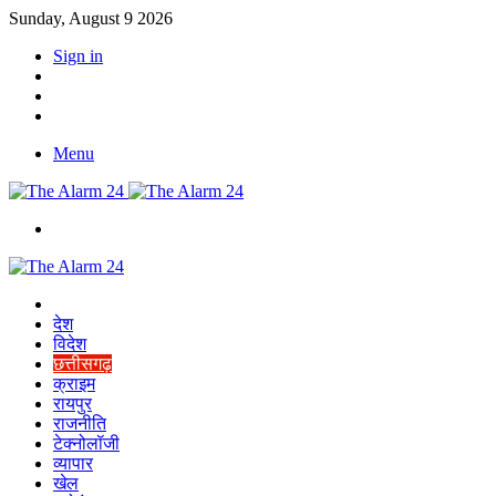
Sunday, August 9 2026
Sign in
YouTube
Twitter
Facebook
Menu
Switch
skin
Home
देश
विदेश
छत्तीसगढ़
क्राइम
रायपुर
राजनीति
टेक्नोलॉजी
व्यापार
खेल