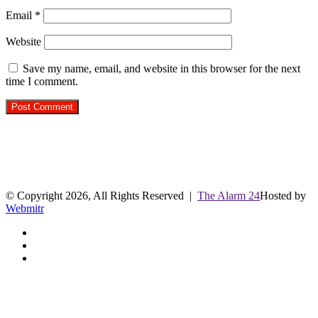
Email
*
Website
Save my name, email, and website in this browser for the next
time I comment.
R.O. No. : 13944/ 142
लाइव क्रिकेट स्कोर
© Copyright 2026, All Rights Reserved |
The Alarm 24
Hosted by
Webmitr
Facebook
Twitter
YouTube
Facebook
Twitter
WhatsApp
Telegram
Back
to
top