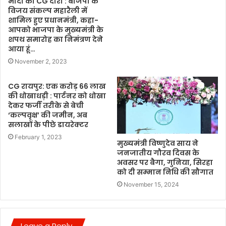
मोदी का CG दौरा : बीजेपी के
विजय संकल्प महारैली में
शामिल हुए प्रधानमंत्री, कहा-
आपको भाजपा के मुख्यमंत्री के
शपथ समारोह का निमंत्रण देने
आया हूं…
November 2, 2023
CG रायपुर: एक करोड़ 66 लाख
की धोखाधड़ी : पार्टनर को धोखा
देकर फर्जी तरीके से बेची
‘कल्पवृक्ष’ की जमीन, अब
सलाखों के पीछे डायरेक्टर
February 1, 2023
मुख्यमंत्री विष्णुदेव साय ने
जनजातीय गौरव दिवस के
अवसर पर बैगा, गुनिया, सिरहा
को दी सम्मान निधि की सौगात
November 15, 2024
Leave a Reply