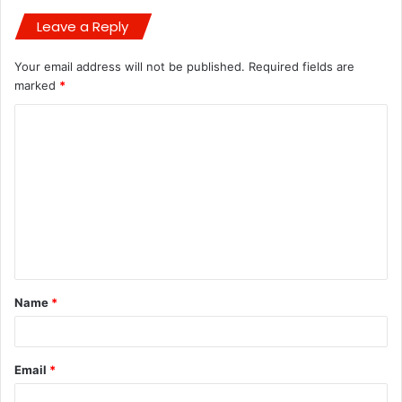
Leave a Reply
Your email address will not be published.
Required fields are
marked
*
C
o
m
m
e
n
t
Name
*
*
Email
*